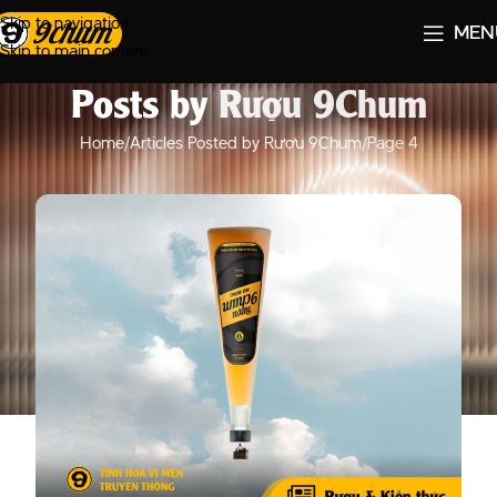
Skip to navigation
MEN
Skip to main content
Posts by
Rượu 9Chum
Home
Articles Posted by Rượu 9Chum
Page 4