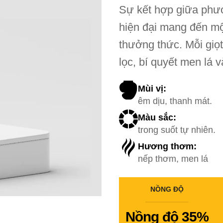
Sự kết hợp giữa phươ
hiện đại mang đến một
thưởng thức. Mỗi giọ
lọc, bí quyết men lá v
Mùi vị:
êm dịu, thanh mát.
Màu sắc:
trong suốt tự nhiên.
Hương thơm:
nếp thơm, men lá
NỒNG ĐỘ
Nồng độ 35%