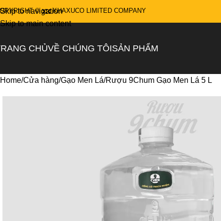
Skip to navigation
OPYRIGHT ©
KHAXUCO LIMITED COMPANY
Skip to main content
TRANG CHỦ
VỀ CHÚNG TÔI
SẢN PHẨM
Home
Cửa hàng
Gạo Men Lá
Rượu 9Chum Gạo Men Lá 5 L