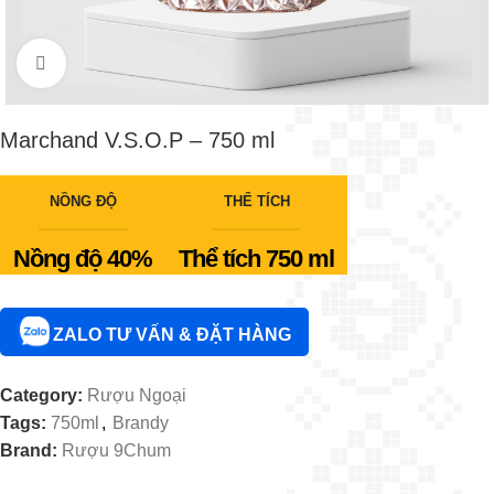
Click to enlarge
Marchand V.S.O.P – 750 ml
NỒNG ĐỘ
THỂ TÍCH
Nồng độ 40%
Thể tích 750 ml
ZALO TƯ VẤN & ĐẶT HÀNG
Category:
Rượu Ngoại
Tags:
750ml
,
Brandy
Brand:
Rượu 9Chum