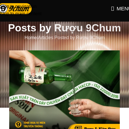
Skip to navigation
MEN
Skip to main content
Posts by
Rượu 9Chum
Home
Articles Posted by Rượu 9Chum