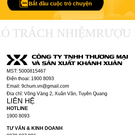
Bắt đầu cuộc trò chuyện
 TRÁCH NHIỆM
RƯỢU S
MST: 5000815467
Điện thoại: 1900 8093
Email: 9chum.vn@gmail.com
Địa chỉ: Vông Vàng 2, Xuân Vân, Tuyên Quang
LIÊN HỆ
HOTLINE
1900 8093
TƯ VẤN & KINH DOANH