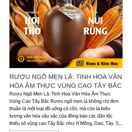
RƯỢU NGÔ MEN LÁ: TINH HOA VĂN
HÓA ẨM THỰC VÙNG CAO TÂY BẮC
Rượu Ngô Men Lá: Tinh Hoa Văn Hóa Ẩm Thực
Vùng Cao Tây Bắc Rượu ngô men lá không chỉ đơn
thuần là một loại đồ uống có cồn, mà còn là biểu
tượng văn hóa sâu sắc của đồng bào các dân tộc
thiểu số vùng cao Tây Bắc như H'Mông, Dao, Tày. S...