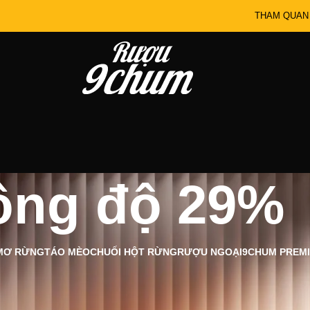
THAM QUAN
ồng độ 29%
MƠ RỪNG
TÁO MÈO
CHUỐI HỘT RỪNG
RƯỢU NGOẠI
9CHUM PREM
 29%
Show
12
24