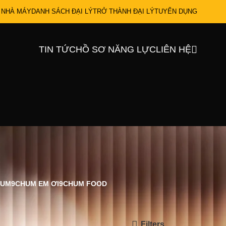
 NHÀ MÁY
DANH SÁCH ĐẠI LÝ
TRỞ THÀNH ĐẠI LÝ
TUYỂN DỤNG
TIN TỨC
HỒ SƠ NĂNG LỰC
LIÊN HỆ
IUM
9CHUM EM ƠI
9CHUM FOOD
Filters
All