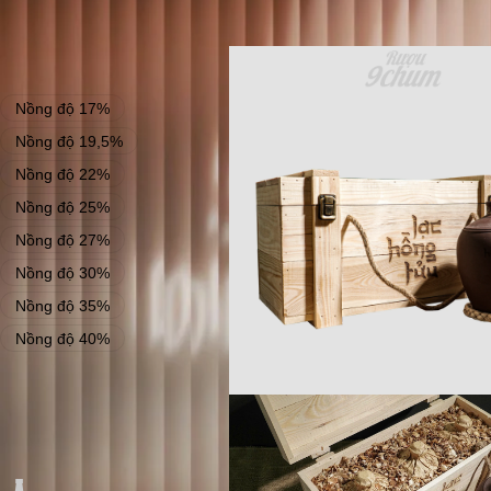
NỒNG ĐỘ
Nồng độ 17%
1
Nồng độ 19,5%
3
Nồng độ 22%
5
Nồng độ 25%
15
Nồng độ 27%
1
Nồng độ 30%
1
Nồng độ 35%
1
Nồng độ 40%
4
THỂ TÍCH
Thể tích 500