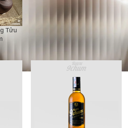
g Tửu
m