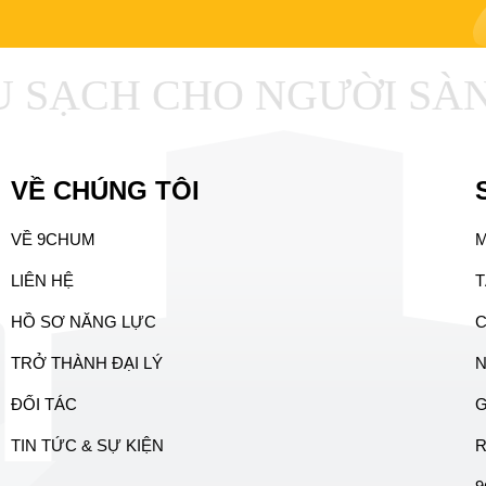
SẠCH CHO NGƯỜI SÀN
VỀ CHÚNG TÔI
VỀ 9CHUM
LIÊN HỆ
T
HỒ SƠ NĂNG LỰC
C
TRỞ THÀNH ĐẠI LÝ
N
ĐỐI TÁC
G
TIN TỨC & SỰ KIỆN