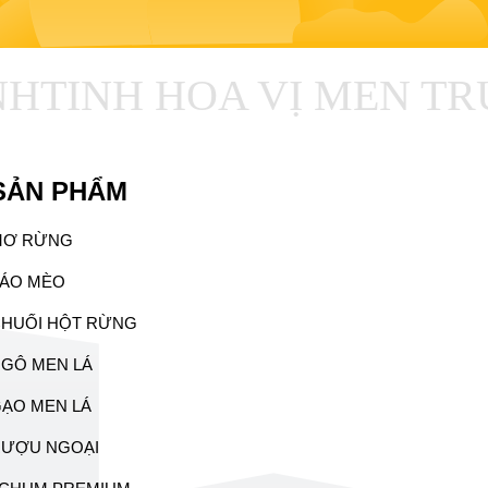
H
TINH HOA VỊ MEN TR
SẢN PHẨM
MƠ RỪNG
ÁO MÈO
HUỐI HỘT RỪNG
GÔ MEN LÁ
ẠO MEN LÁ
RƯỢU NGOẠI