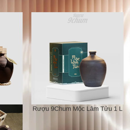
Rượu 9Chum Mộc Lâm Tửu 1 L