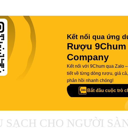
Kết nối qua ứng d
Rượu 9Chum -
Company
Kết nối với 9Chum qua Zalo –
tiết về từng dòng rượu, giá c
phản hồi nhanh chóng!
Bắt đầu cuộc trò 
SẠCH CHO NGƯỜI SÀN