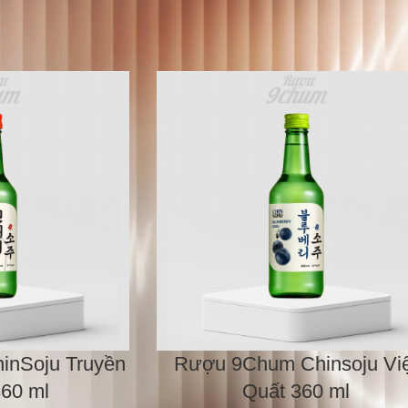
Show
12
nSoju Truyền
Rượu 9Chum Chinsoju Việ
60 ml
Quất 360 ml