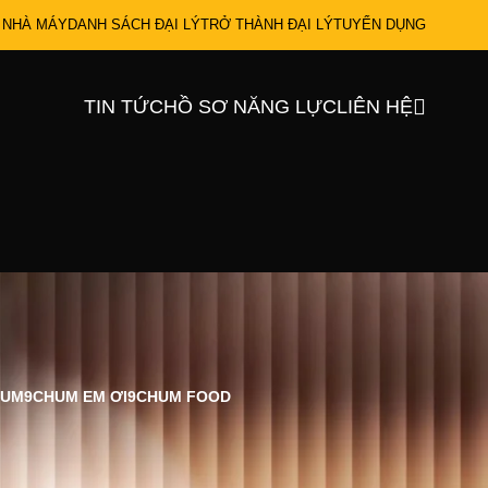
 NHÀ MÁY
DANH SÁCH ĐẠI LÝ
TRỞ THÀNH ĐẠI LÝ
TUYỂN DỤNG
TIN TỨC
HỒ SƠ NĂNG LỰC
LIÊN HỆ
IUM
9CHUM EM ƠI
9CHUM FOOD