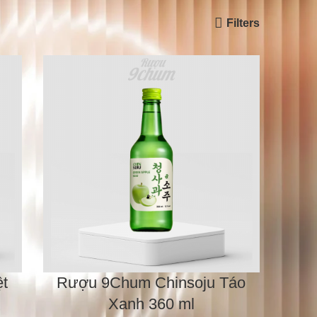
Filters
24
All
t
Rượu 9Chum Chinsoju Táo
Xanh 360 ml