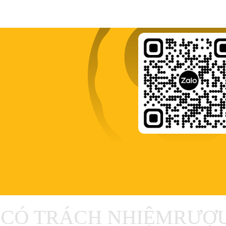
Ó TRÁCH NHIỆM
RƯỢU 