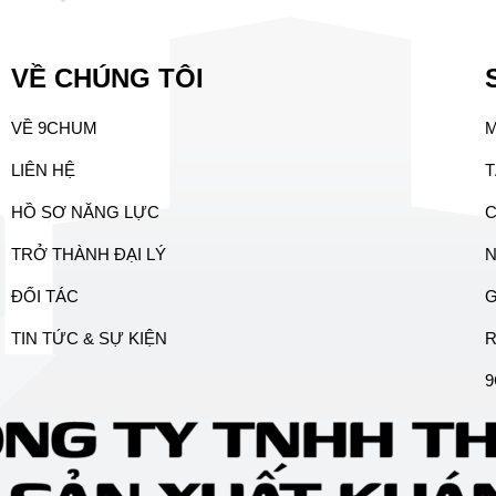
VỀ CHÚNG TÔI
VỀ 9CHUM
LIÊN HỆ
T
HỒ SƠ NĂNG LỰC
C
TRỞ THÀNH ĐẠI LÝ
N
ĐỐI TÁC
G
TIN TỨC & SỰ KIỆN
9