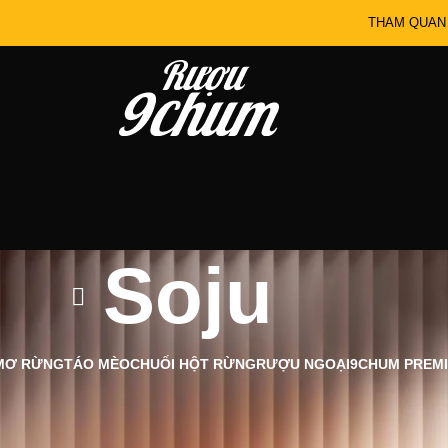
THAM QUAN
Soju
MƠ RỪNG
TÁO MÈO
CHUỐI HỘT RỪNG
RƯỢU NGOẠI
9CHUM PREM