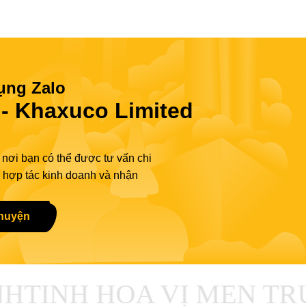
ụng Zalo
 Khaxuco Limited
 nơi bạn có thể được tư vấn chi
ả, hợp tác kinh doanh và nhận
chuyện
H
TINH HOA VỊ MEN TR