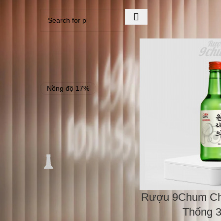
Home
Cửa hàng
Soju
NỒNG ĐỘ
Nồng độ 17%
1
THỂ TÍCH
Thể tích 360
7
ml
Thể tích 360 ml
Rượu 9Chum Chi
Thống 3