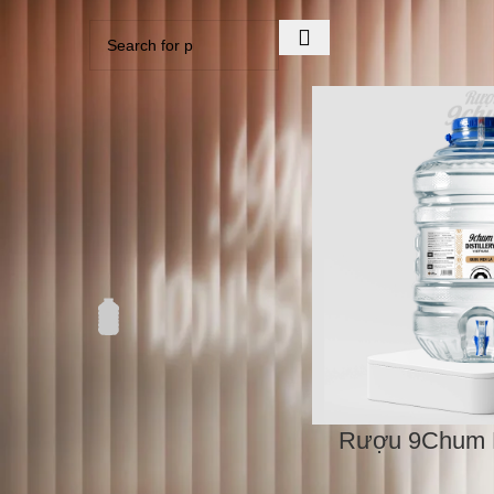
Home
Cửa hàng
Men 
NỒNG ĐỘ
THỂ TÍCH
Thể tích 18 L
1
Thể tích 18 L
Rượu 9Chum M