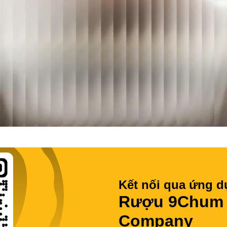
Kết nối qua ứng d
Rượu 9Chum -
Company