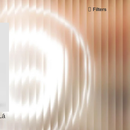
Filters
24
All
Lá