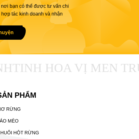
 nơi bạn có thể được tư vấn chi
ả, hợp tác kinh doanh và nhận
chuyện
H
TINH HOA VỊ MEN TR
SẢN PHẨM
MƠ RỪNG
ÁO MÈO
HUỐI HỘT RỪNG