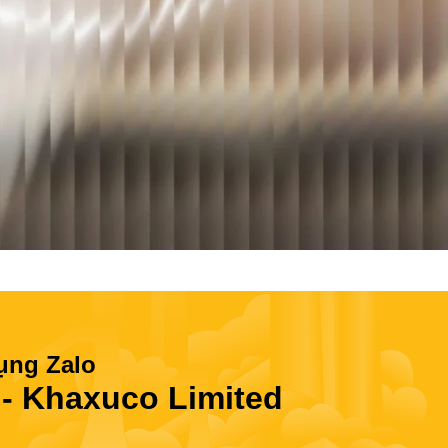
ụng Zalo
 Khaxuco Limited