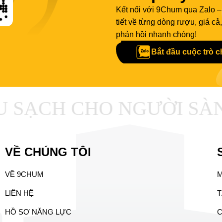
Kết nối với 9Chum qua Zalo –
tiết về từng dòng rượu, giá c
phản hồi nhanh chóng!
Bắt đầu cuộc trò 
SẠCH CHO NGƯỜI SÀN
VỀ CHÚNG TÔI
VỀ 9CHUM
LIÊN HỆ
T
HỒ SƠ NĂNG LỰC
C