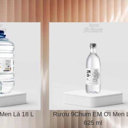
Lá
Show
12
en Lá 18 L
Rượu 9Chum EM ƠI Men 
625 ml