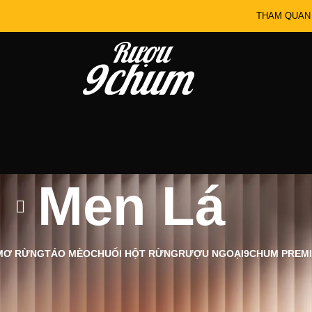
THAM QUAN
Men Lá
MƠ RỪNG
TÁO MÈO
CHUỐI HỘT RỪNG
RƯỢU NGOẠI
9CHUM PREM