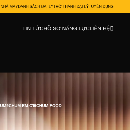
 NHÀ MÁY
DANH SÁCH ĐẠI LÝ
TRỞ THÀNH ĐẠI LÝ
TUYỂN DỤNG
TIN TỨC
HỒ SƠ NĂNG LỰC
LIÊN HỆ
IUM
9CHUM EM ƠI
9CHUM FOOD