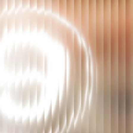
HÒNG TRÁNH NGỘ ĐỘC RƯỢU
 RƯỢU MEN LÁ CÓ BỊ ĐAU ĐẦU KHÔNG?
 THÍCH TỪ GÓC ĐỘ SẢN XUẤT
 SẠCH LÀ GÌ? 7 TIÊU CHÍ ĐÁNH GIÁ MỘT
 RƯỢU AN TOÀN
HIT TRONG RƯỢU LÀ GÌ? VÌ SAO GÂY ĐAU
VÀ CÁCH NHẬN BIẾT
 KHỬ ANDEHIT LÀ GÌ? TOÀN TẬP VỀ
 NGHỆ LỌC ANDEHIT TRONG RƯỢU
ÊN MỤC
C
 & KIẾN THỨC
 & SỨC KHỎE
 & TÂM TRÍ