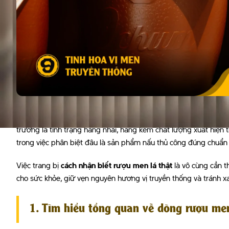
Nhu cầu thưởng thức các loại rượu truyền thống ngày càng tăng 
trường là tình trạng hàng nhái, hàng kém chất lượng xuất hiện 
trong việc phân biệt đâu là sản phẩm nấu thủ công đúng chuẩn
Việc trang bị
cách nhận biết rượu men lá thật
là vô cùng cần 
cho sức khỏe, giữ vẹn nguyên hương vị truyền thống và tránh x
1. Tìm hiểu tổng quan về dòng rượu men