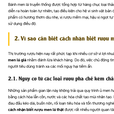
Bánh men lá truyền thống được tổng hợp từ hàng chục loại thảo
diễn ra hoàn toàn tự nhiên, tạo điều kiện cho hệ vi sinh vật bản
phẩm có hương thơm dịu nhẹ, vị rượu mềm mại, hậu vị ngọt tự 
sử dụng điều độ.
2. Vì sao cần biết cách nhận biết rượu 
Thị trường rượu hiện nay rất phức tạp khi nhiều cơ sở vì lợi nh
men lá giả
nhằm đánh lừa khách hàng. Do đó, việc chủ động tì
người tiêu dùng tránh xa các mối nguy hại tiềm ẩn.
2.1. Nguy cơ từ các loại rượu pha chế kém chấ
Những sản phẩm gian lận này không trải qua quy trình ủ men 
bằng cách hòa lẫn cồn, nước và các hóa chất tạo mùi nhân tạo
đau đầu kéo dài, buồn nôn, rối loạn tiêu hóa và tổn thương nghiê
cách nhận biết rượu men lá thật
được rất nhiều người quan t