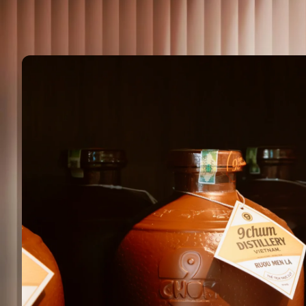
rượu sạc
Posted by
Luân 9Chum
O