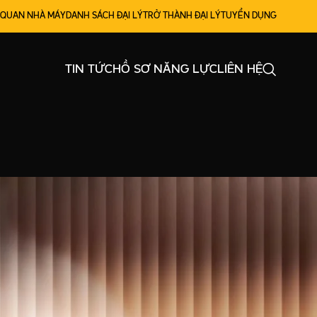
 QUAN NHÀ MÁY
DANH SÁCH ĐẠI LÝ
TRỞ THÀNH ĐẠI LÝ
TUYỂN DỤNG
TIN TỨC
HỒ SƠ NĂNG LỰC
LIÊN HỆ
IẾT MỚI
ANOL TRONG RƯỢU: CÁCH NHẬN BIẾT