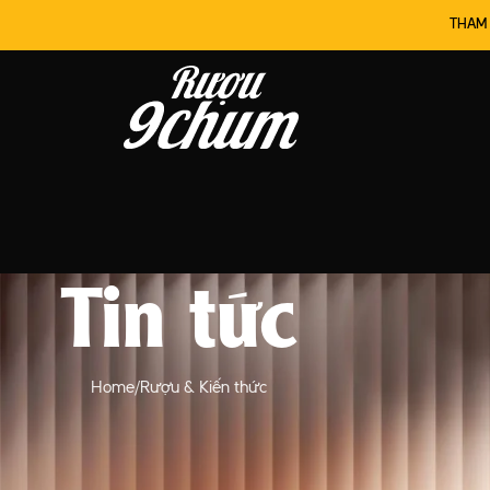
THAM
Tin tức
Home
Rượu & Kiến thức
BÀI V
ỨC
 giả: 5 dấu hiệu nhận biết
METH