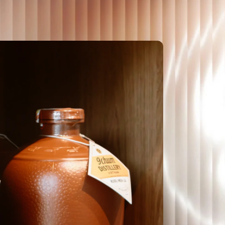
VÀ P
h
UỐNG
n 09/06/2026
GIẢI
RƯỢU
CHAI
ANDE
ĐẦU 
RƯỢU
CÔNG
CHUY
KHÁ
RƯỢU
RƯỢU
RƯỢU