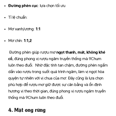
Đường phèn cục
: lựa chọn tối ưu
Tỉ lệ chuẩn:
Mơ xanh/ương:
1:1
Mơ chín:
1:1,2
Đường phèn giúp rượu mơ
ngọt thanh, mát, không khé
cổ
, đúng phong vị rượu ngâm truyền thống mà 9Chum
luôn theo đuổi. Nhờ đặc tính tan chậm, đường phèn ngấm
dần vào rượu trong suốt quá trình ngâm, làm vị ngọt hòa
quyện tự nhiên với vị chua của mơ. Đây cũng là lựa chọn
phù hợp để rượu mơ giữ được sự cân bằng và ổn định
hương vị theo thời gian, đúng phong vị rượu ngâm truyền
thống mà 9Chum luôn theo đuổi.
4. Mật ong rừng