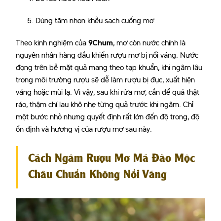
Dùng tăm nhọn khều sạch cuống mơ
Theo kinh nghiệm của
9Chum
, mơ còn nước chính là
nguyên nhân hàng đầu khiến rượu mơ bị nổi váng. Nước
đọng trên bề mặt quả mang theo tạp khuẩn, khi ngâm lâu
trong môi trường rượu sẽ dễ làm rượu bị đục, xuất hiện
váng hoặc mùi lạ. Vì vậy, sau khi rửa mơ, cần để quả thật
ráo, thậm chí lau khô nhẹ từng quả trước khi ngâm. Chỉ
một bước nhỏ nhưng quyết định rất lớn đến độ trong, độ
ổn định và hương vị của rượu mơ sau này.
Cách Ngâm Rượu Mơ Má Đào Mộc
Châu Chuẩn Không Nổi Váng