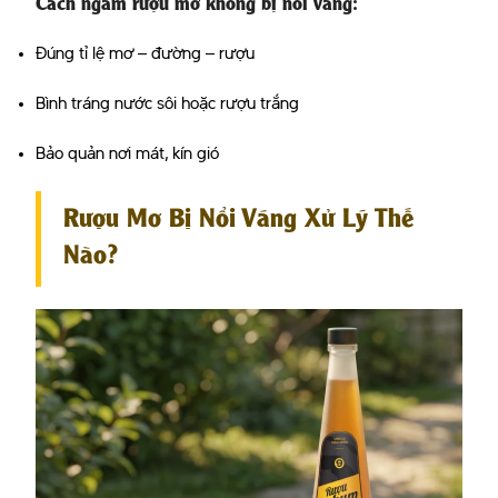
Cách ngâm rượu mơ không bị nổi váng
:
Đúng tỉ lệ mơ – đường – rượu
Bình tráng nước sôi hoặc rượu trắng
Bảo quản nơi mát, kín gió
Rượu Mơ Bị Nổi Váng Xử Lý Thế
Nào?