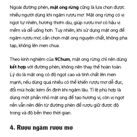
Ngoài đường phèn,
mật ong rừng
cũng là lựa chọn được
nhiều người dùng khi ngâm rượu mơ. Mật ong rừng có vị
ngọt tự nhiên, hương thơm dịu, giúp rượu mơ có hậu vị
mềm và dễ uống hơn. Tuy nhiên, khi sử dụng mật ong để
ngâm rượu mơ, cần chọn mật ong nguyên chất, không pha
tạp, không lên men chua.
Theo kinh nghiệm của
9Chum
, mật ong rừng chỉ nên dùng
kết hợp
với đường phèn, không nên thay thế hoàn toàn.
Lý do là mật ong có độ ngọt cao và tính chất lên men
mạnh, nếu dùng quá nhiều có thể khiến rượu mơ dễ đục,
đổi mùi hoặc kém ổn định khi ngâm lâu. Tỉ lệ phù hợp là
dùng một phần nhỏ mật ong để tạo hương vị, còn vị ngọt
nền vẫn nên đến từ đường phèn để rượu giữ được độ
trong và độ bền theo thời gian.
4. Rượu ngâm rượu mơ