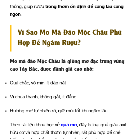
thống, giúp rượu
trong thơm ổn định để càng lâu càng
ngon
.
Vì Sao Mơ Má Đào Mộc Châu Phù
Hợp Để Ngâm Rượu?
Mơ má đào Mộc Châu là giống mơ đặc trưng vùng
cao Tây Bắc, được đánh giá cao nhờ:
Quả chắc, vỏ mịn, ít dập nát
Vị chua thanh, không gắt, ít đắng
Hương mơ tự nhiên rõ, giữ mùi tốt khi ngâm lâu
Theo tài liệu khoa học về
quả mơ
, đây là loại quả giàu axit
hữu cơ và hợp chất thơm tự nhiên, rất phù hợp để chế