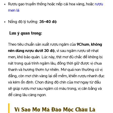
Rượu gạo truyền thống hoặc nếp cái hoa vàng, hoặc
rượu
men lá
Nồng độ lý tưởng:
35–40 độ
Lưu ý quan trọng:
Theo tiêu chuẩn sản xuất rượu ngâm của
9Chum
,
không
nên dùng rượu dưới 30 độ
, vì sau ngâm rượu sẽ nhạt
men, khó bảo quản. Lúc này, thịt mơ đủ chắc để không bị
nát trong quá trình ngâm lâu, đồng thời giữ được vị chua
thanh và hương thơm tự nhiên. Mơ quá non thường có vị
đắng, còn mơ chín vàng lại dễ mềm, khiến rượu nhanh đục
và kém ổn định. Chọn đúng độ chín của mơ ngay từ đầu
sẽ giúp rượu mơ sau ngâm có màu trong, vị cân bằng và
để càng lâu càng ngon.
Vì Sao Mơ Má Đào Mộc Châu Là