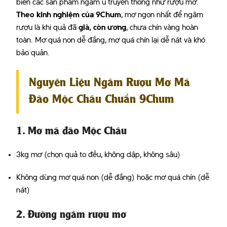
biến các sản phẩm ngâm ủ truyền thống như rượu mơ.
Theo kinh nghiệm của 9Chum
, mơ ngon nhất để ngâm
rượu là khi quả đã
già, còn ương
, chưa chín vàng hoàn
toàn. Mơ quá non dễ đắng, mơ quá chín lại dễ nát và khó
bảo quản.
Nguyên Liệu Ngâm Rượu Mơ Má
Đào Mộc Châu Chuẩn 9Chum
1. Mơ má đào Mộc Châu
3kg mơ (chọn quả to đều, không dập, không sâu)
Không dùng mơ quá non (dễ đắng) hoặc mơ quá chín (dễ
nát)
2. Đường ngâm rượu mơ