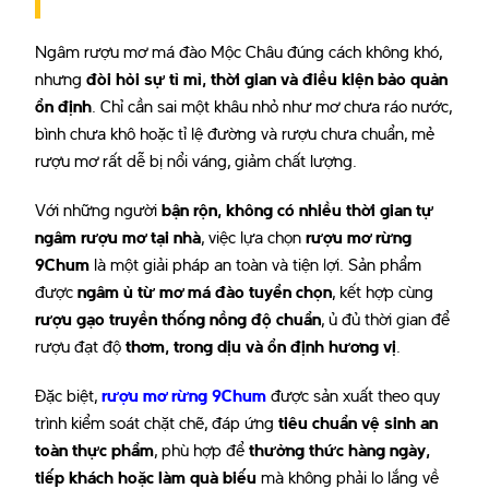
Ngâm rượu mơ má đào Mộc Châu đúng cách không khó,
nhưng
đòi hỏi sự tỉ mỉ, thời gian và điều kiện bảo quản
ổn định
. Chỉ cần sai một khâu nhỏ như mơ chưa ráo nước,
bình chưa khô hoặc tỉ lệ đường và rượu chưa chuẩn, mẻ
rượu mơ rất dễ bị nổi váng, giảm chất lượng.
Với những người
bận rộn, không có nhiều thời gian tự
ngâm rượu mơ tại nhà
, việc lựa chọn
rượu mơ rừng
9Chum
là một giải pháp an toàn và tiện lợi. Sản phẩm
được
ngâm ủ từ mơ má đào tuyển chọn
, kết hợp cùng
rượu gạo truyền thống nồng độ chuẩn
, ủ đủ thời gian để
rượu đạt độ
thơm, trong dịu và ổn định hương vị
.
Đặc biệt,
rượu mơ rừng 9Chum
được sản xuất theo quy
trình kiểm soát chặt chẽ, đáp ứng
tiêu chuẩn vệ sinh an
toàn thực phẩm
, phù hợp để
thưởng thức hàng ngày,
tiếp khách hoặc làm quà biếu
mà không phải lo lắng về