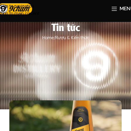
Skip to navigation
MEN
Skip to main content
Tin tức
Home
Rượu & Kiến thức
RƯỢU & KIẾN THỨC
Cách Ngâm Rượu Mơ Má Đào
Mộc Châu Chuẩn Nhất 2026 – Bí
Quyết Từ 9Chum
Luân 9Chum
On 03/07/2026